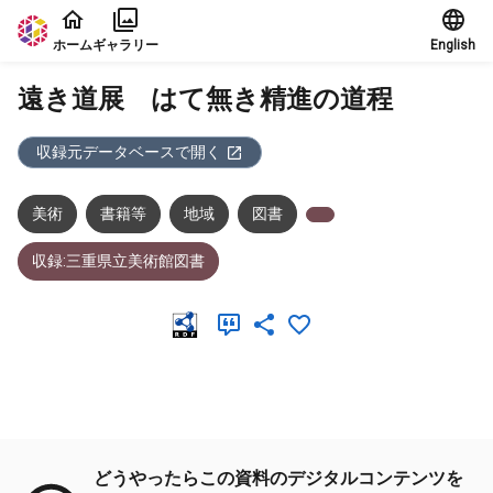
本文に飛ぶ
ホーム
ギャラリー
English
遠き道展 はて無き精進の道程
収録元データベースで開く
美術
書籍等
地域
図書
収録:三重県立美術館図書
メタデータ
どうやったらこの資料のデジタルコンテンツを