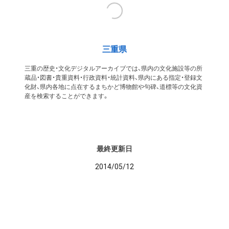
三重県
三重の歴史・文化デジタルアーカイブでは、県内の文化施設等の所
蔵品・図書・貴重資料・行政資料・統計資料、県内にある指定・登録文
化財、県内各地に点在するまちかど博物館や句碑、道標等の文化資
産を検索することができます。
最終更新日
2014/05/12