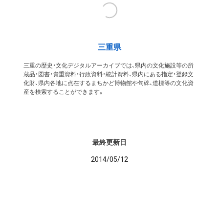
三重県
三重の歴史・文化デジタルアーカイブでは、県内の文化施設等の所
蔵品・図書・貴重資料・行政資料・統計資料、県内にある指定・登録文
化財、県内各地に点在するまちかど博物館や句碑、道標等の文化資
産を検索することができます。
最終更新日
2014/05/12