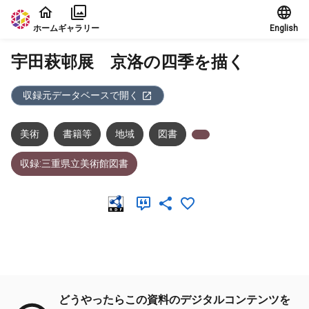
本文に飛ぶ
ホーム
ギャラリー
English
宇田萩邨展 京洛の四季を描く
収録元データベースで開く
美術
書籍等
地域
図書
収録:三重県立美術館図書
メタデータ
どうやったらこの資料のデジタルコンテンツを