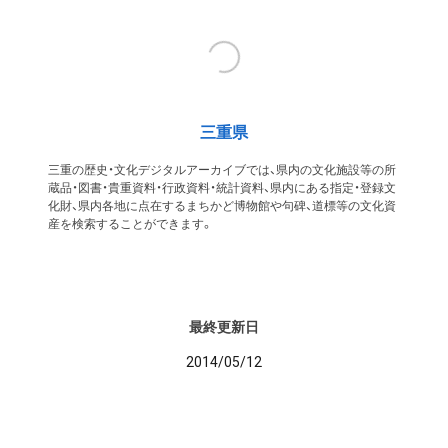
三重県
三重の歴史・文化デジタルアーカイブでは、県内の文化施設等の所
蔵品・図書・貴重資料・行政資料・統計資料、県内にある指定・登録文
化財、県内各地に点在するまちかど博物館や句碑、道標等の文化資
産を検索することができます。
最終更新日
2014/05/12