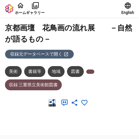
本文に飛ぶ
ホーム
ギャラリー
English
京都画壇 花鳥画の流れ展 －自然
が語るもの－
収録元データベースで開く
美術
書籍等
地域
図書
収録:三重県立美術館図書
メタデータ