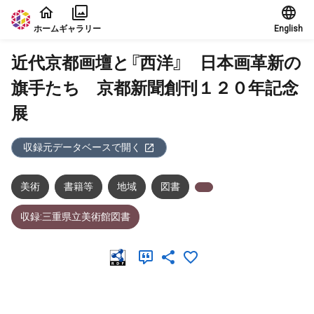
本文に飛ぶ
ホーム
ギャラリー
English
近代京都画壇と『西洋』 日本画革新の
旗手たち 京都新聞創刊１２０年記念
展
収録元データベースで開く
美術
書籍等
地域
図書
収録:三重県立美術館図書