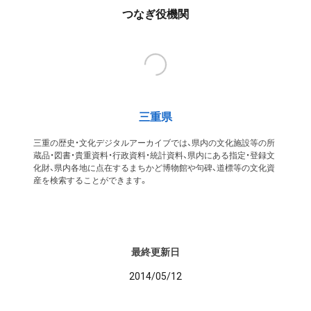
つなぎ役機関
三重県
三重の歴史・文化デジタルアーカイブでは、県内の文化施設等の所
蔵品・図書・貴重資料・行政資料・統計資料、県内にある指定・登録文
化財、県内各地に点在するまちかど博物館や句碑、道標等の文化資
産を検索することができます。
最終更新日
2014/05/12