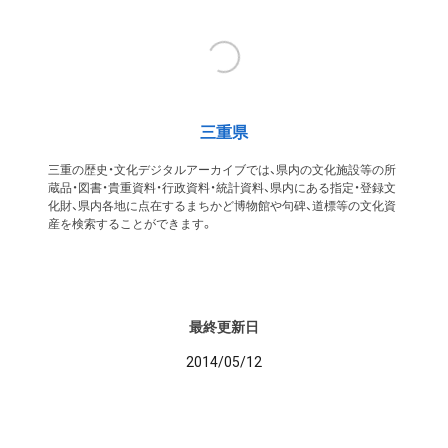
三重県
三重の歴史・文化デジタルアーカイブでは、県内の文化施設等の所
蔵品・図書・貴重資料・行政資料・統計資料、県内にある指定・登録文
化財、県内各地に点在するまちかど博物館や句碑、道標等の文化資
産を検索することができます。
最終更新日
2014/05/12