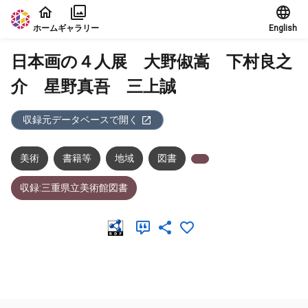
本文に飛ぶ
ホーム
ギャラリー
English
日本画の４人展 大野俶嵩 下村良之
介 星野真吾 三上誠
収録元データベースで開く
美術
書籍等
地域
図書
収録:三重県立美術館図書
メタデータ