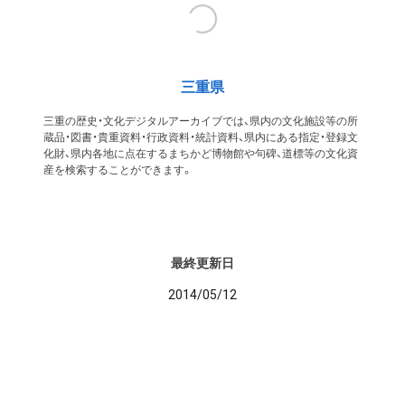
三重県
三重の歴史・文化デジタルアーカイブでは、県内の文化施設等の所
蔵品・図書・貴重資料・行政資料・統計資料、県内にある指定・登録文
化財、県内各地に点在するまちかど博物館や句碑、道標等の文化資
産を検索することができます。
最終更新日
2014/05/12