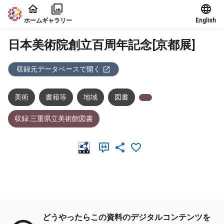
本文に飛ぶ
ホーム
ギャラリー
English
日本美術院創立百周年記念[京都展]
収録元データベースで開く
美術
書籍等
地域
図書
収録:三重県立美術館図書
メタデータ
どうやったらこの資料のデジタルコンテンツを