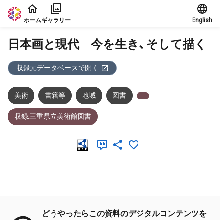
本文に飛ぶ
ホーム
ギャラリー
English
日本画と現代 今を生き、そして描く
収録元データベースで開く
美術
書籍等
地域
図書
収録:三重県立美術館図書
メタデータ
どうやったらこの資料のデジタルコンテンツを