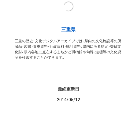
三重県
三重の歴史・文化デジタルアーカイブでは、県内の文化施設等の所
蔵品・図書・貴重資料・行政資料・統計資料、県内にある指定・登録文
化財、県内各地に点在するまちかど博物館や句碑、道標等の文化資
産を検索することができます。
最終更新日
2014/05/12