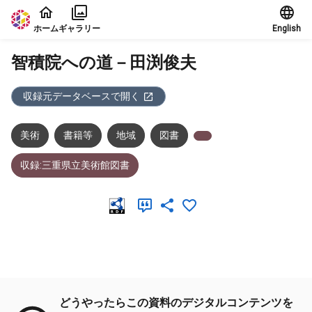
本文に飛ぶ
ホーム
ギャラリー
English
智積院への道－田渕俊夫
収録元データベースで開く
美術
書籍等
地域
図書
収録:三重県立美術館図書
メタデータ
どうやったらこの資料のデジタルコンテンツを