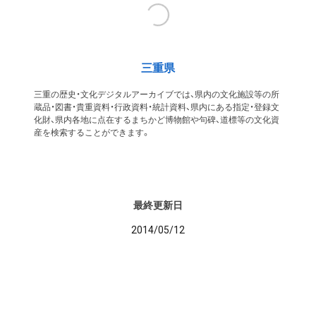
三重県
三重の歴史・文化デジタルアーカイブでは、県内の文化施設等の所
蔵品・図書・貴重資料・行政資料・統計資料、県内にある指定・登録文
化財、県内各地に点在するまちかど博物館や句碑、道標等の文化資
産を検索することができます。
最終更新日
2014/05/12