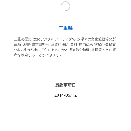
三重県
三重の歴史・文化デジタルアーカイブでは、県内の文化施設等の所
蔵品・図書・貴重資料・行政資料・統計資料、県内にある指定・登録文
化財、県内各地に点在するまちかど博物館や句碑、道標等の文化資
産を検索することができます。
最終更新日
2014/05/12