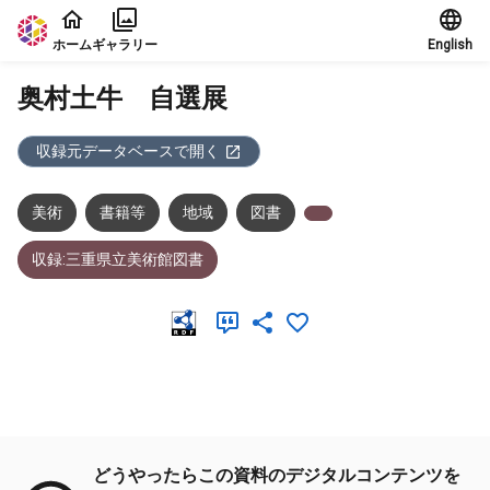
本文に飛ぶ
ホーム
ギャラリー
English
奥村土牛 自選展
収録元データベースで開く
美術
書籍等
地域
図書
収録:三重県立美術館図書
メタデータ
どうやったらこの資料のデジタルコンテンツを