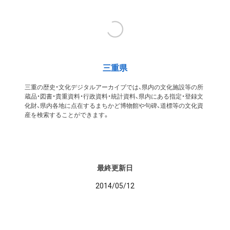
三重県
三重の歴史・文化デジタルアーカイブでは、県内の文化施設等の所
蔵品・図書・貴重資料・行政資料・統計資料、県内にある指定・登録文
化財、県内各地に点在するまちかど博物館や句碑、道標等の文化資
産を検索することができます。
最終更新日
2014/05/12