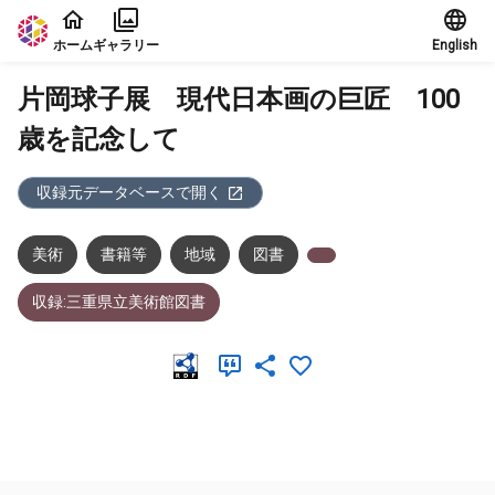
本文に飛ぶ
ホーム
ギャラリー
English
片岡球子展 現代日本画の巨匠 100
歳を記念して
収録元データベースで開く
美術
書籍等
地域
図書
収録:三重県立美術館図書
メタデータ