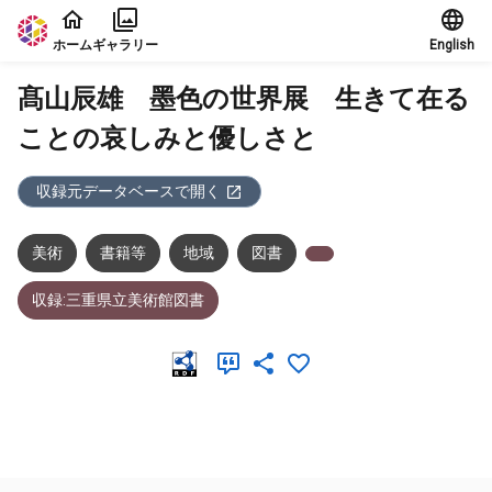
本文に飛ぶ
ホーム
ギャラリー
English
髙山辰雄 墨色の世界展 生きて在る
ことの哀しみと優しさと
収録元データベースで開く
美術
書籍等
地域
図書
収録:三重県立美術館図書
メタデータ