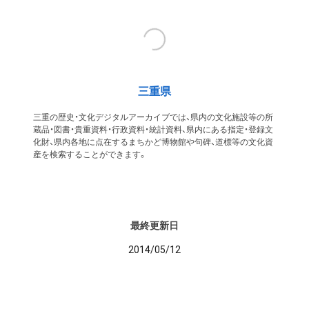
三重県
三重の歴史・文化デジタルアーカイブでは、県内の文化施設等の所
蔵品・図書・貴重資料・行政資料・統計資料、県内にある指定・登録文
化財、県内各地に点在するまちかど博物館や句碑、道標等の文化資
産を検索することができます。
最終更新日
2014/05/12