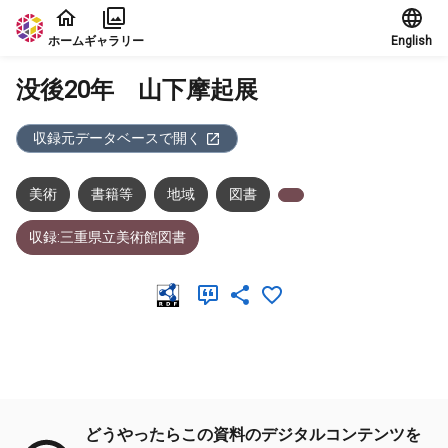
本文に飛ぶ
ホーム
ギャラリー
English
没後20年 山下摩起展
収録元データベースで開く
美術
書籍等
地域
図書
収録:三重県立美術館図書
メタデータ
どうやったらこの資料のデジタルコンテンツを