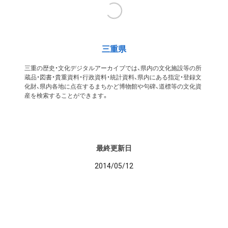
三重県
三重の歴史・文化デジタルアーカイブでは、県内の文化施設等の所
蔵品・図書・貴重資料・行政資料・統計資料、県内にある指定・登録文
化財、県内各地に点在するまちかど博物館や句碑、道標等の文化資
産を検索することができます。
最終更新日
2014/05/12