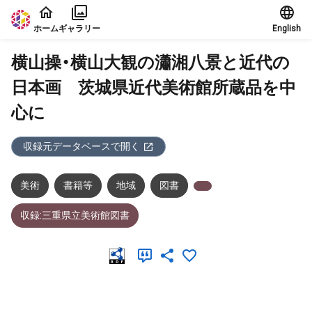
本文に飛ぶ
ホーム
ギャラリー
English
横山操・横山大観の瀟湘八景と近代の
日本画 茨城県近代美術館所蔵品を中
心に
収録元データベースで開く
美術
書籍等
地域
図書
収録:三重県立美術館図書