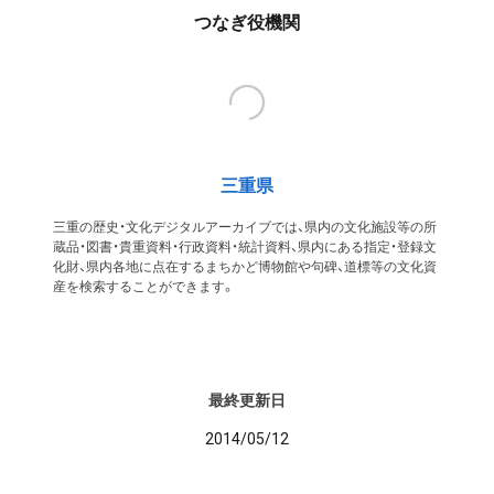
つなぎ役機関
三重県
三重の歴史・文化デジタルアーカイブでは、県内の文化施設等の所
蔵品・図書・貴重資料・行政資料・統計資料、県内にある指定・登録文
化財、県内各地に点在するまちかど博物館や句碑、道標等の文化資
産を検索することができます。
最終更新日
2014/05/12