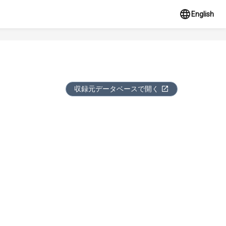
English
収録元データベースで開く