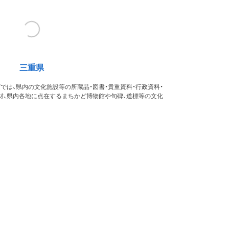
三重県
では、県内の文化施設等の所蔵品・図書・貴重資料・行政資料・
財、県内各地に点在するまちかど博物館や句碑、道標等の文化