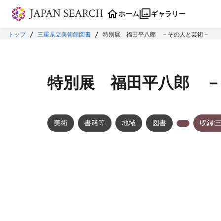
本文に飛ぶ
ホーム
ギャラリー
トップ
三重県立美術館図書
特別展 福田平八郎 －その人と芸術－
特別展 福田平八郎 
美術
書籍等
地域
図書
収録:
メタデータ