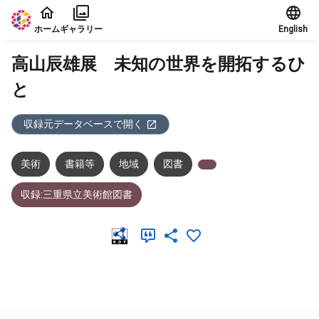
本文に飛ぶ
ホーム
ギャラリー
English
高山辰雄展 未知の世界を開拓するひ
と
収録元データベースで開く
美術
書籍等
地域
図書
収録:三重県立美術館図書
メタデータ