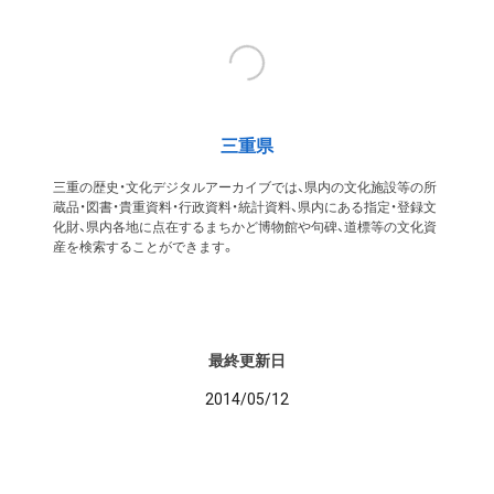
三重県
三重の歴史・文化デジタルアーカイブでは、県内の文化施設等の所
蔵品・図書・貴重資料・行政資料・統計資料、県内にある指定・登録文
化財、県内各地に点在するまちかど博物館や句碑、道標等の文化資
産を検索することができます。
最終更新日
2014/05/12