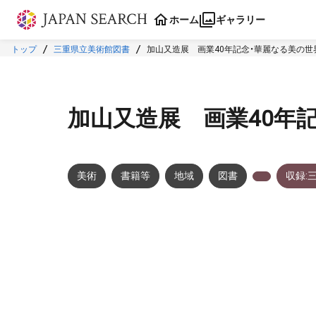
本文に飛ぶ
ホーム
ギャラリー
トップ
三重県立美術館図書
加山又造展 画業40年記念・華麗なる美の
加山又造展 画業40年
美術
書籍等
地域
図書
収録:
メタデータ