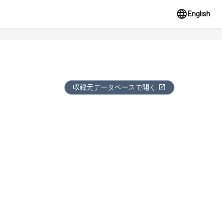
English
収録元データベースで開く