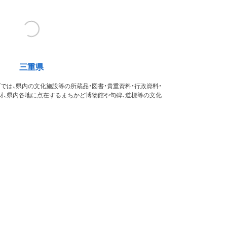
三重県
では、県内の文化施設等の所蔵品・図書・貴重資料・行政資料・
財、県内各地に点在するまちかど博物館や句碑、道標等の文化