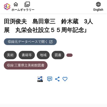
本文に飛ぶ
ホーム
ギャラリー
English
田渕俊夫 島田章三 鈴木蔵 3人
展 丸栄会社設立５５周年記念」
収録元データベースで開く
美術
書籍等
地域
図書
収録:三重県立美術館図書
メタデータ