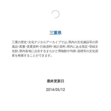
三重県
三重の歴史・文化デジタルアーカイブでは、県内の文化施設等の所
蔵品・図書・貴重資料・行政資料・統計資料、県内にある指定・登録文
化財、県内各地に点在するまちかど博物館や句碑、道標等の文化資
産を検索することができます。
最終更新日
2014/05/12