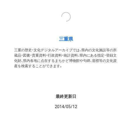
三重県
三重の歴史・文化デジタルアーカイブでは、県内の文化施設等の所
蔵品・図書・貴重資料・行政資料・統計資料、県内にある指定・登録文
化財、県内各地に点在するまちかど博物館や句碑、道標等の文化資
産を検索することができます。
最終更新日
2014/05/12