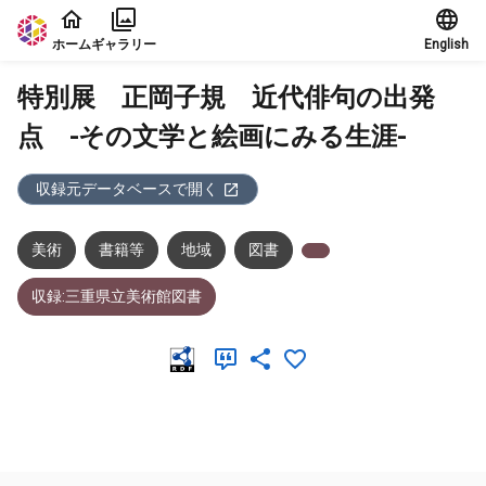
本文に飛ぶ
ホーム
ギャラリー
English
特別展 正岡子規 近代俳句の出発
点 -その文学と絵画にみる生涯-
収録元データベースで開く
美術
書籍等
地域
図書
収録:三重県立美術館図書
メタデータ