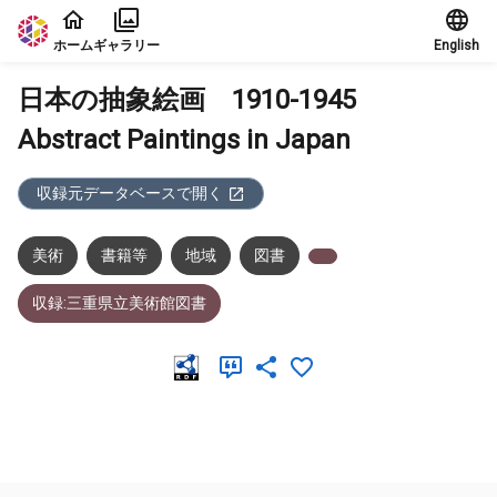
本文に飛ぶ
ホーム
ギャラリー
English
日本の抽象絵画 1910-1945
Abstract Paintings in Japan
収録元データベースで開く
美術
書籍等
地域
図書
収録:三重県立美術館図書
メタデータ