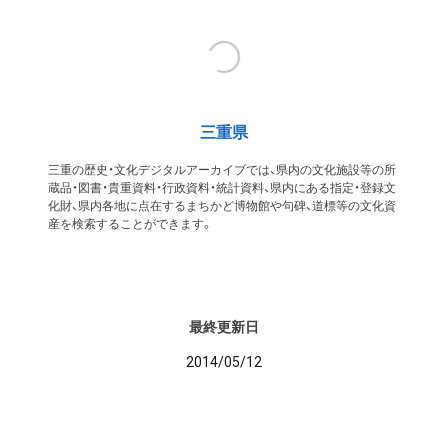
三重県
三重の歴史・文化デジタルアーカイブでは、県内の文化施設等の所
蔵品・図書・貴重資料・行政資料・統計資料、県内にある指定・登録文
化財、県内各地に点在するまちかど博物館や句碑、道標等の文化資
産を検索することができます。
最終更新日
2014/05/12