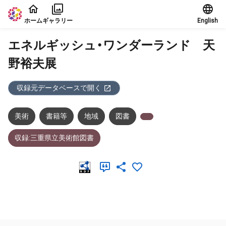
本文に飛ぶ
ホーム
ギャラリー
English
エネルギッシュ・ワンダーランド 天
野裕夫展
収録元データベースで開く
美術
書籍等
地域
図書
収録:三重県立美術館図書
メタデータ