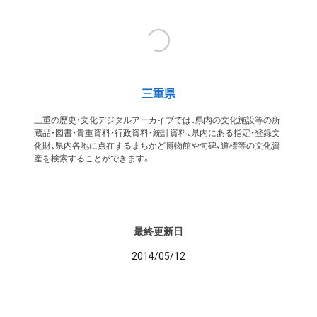
三重県
三重の歴史・文化デジタルアーカイブでは、県内の文化施設等の所
蔵品・図書・貴重資料・行政資料・統計資料、県内にある指定・登録文
化財、県内各地に点在するまちかど博物館や句碑、道標等の文化資
産を検索することができます。
最終更新日
2014/05/12