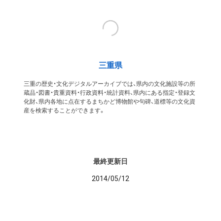
三重県
三重の歴史・文化デジタルアーカイブでは、県内の文化施設等の所
蔵品・図書・貴重資料・行政資料・統計資料、県内にある指定・登録文
化財、県内各地に点在するまちかど博物館や句碑、道標等の文化資
産を検索することができます。
最終更新日
2014/05/12