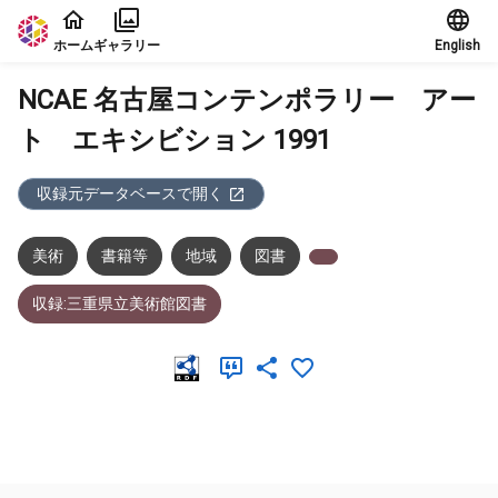
本文に飛ぶ
ホーム
ギャラリー
English
NCAE 名古屋コンテンポラリー アー
ト エキシビション 1991
収録元データベースで開く
美術
書籍等
地域
図書
収録:三重県立美術館図書
メタデータ