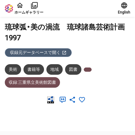
本文に飛ぶ
ホーム
ギャラリー
English
琉球弧・美の渦流 琉球諸島芸術計画
1997
収録元データベースで開く
美術
書籍等
地域
図書
収録:三重県立美術館図書
メタデータ