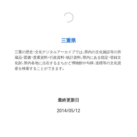
三重県
三重の歴史・文化デジタルアーカイブでは、県内の文化施設等の所
蔵品・図書・貴重資料・行政資料・統計資料、県内にある指定・登録文
化財、県内各地に点在するまちかど博物館や句碑、道標等の文化資
産を検索することができます。
最終更新日
2014/05/12