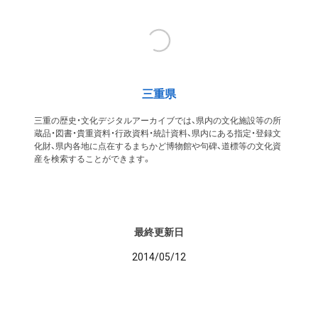
三重県
三重の歴史・文化デジタルアーカイブでは、県内の文化施設等の所
蔵品・図書・貴重資料・行政資料・統計資料、県内にある指定・登録文
化財、県内各地に点在するまちかど博物館や句碑、道標等の文化資
産を検索することができます。
最終更新日
2014/05/12