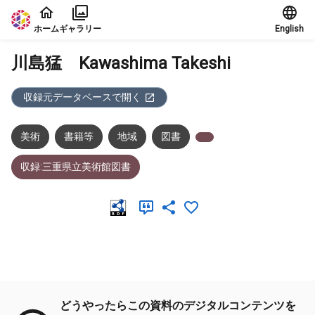
本文に飛ぶ
ホーム
ギャラリー
English
川島猛 Kawashima Takeshi
収録元データベースで開く
美術
書籍等
地域
図書
収録:三重県立美術館図書
メタデータ
どうやったらこの資料のデジタルコンテンツを