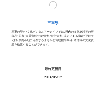
三重県
三重の歴史・文化デジタルアーカイブでは、県内の文化施設等の所
蔵品・図書・貴重資料・行政資料・統計資料、県内にある指定・登録文
化財、県内各地に点在するまちかど博物館や句碑、道標等の文化資
産を検索することができます。
最終更新日
2014/05/12