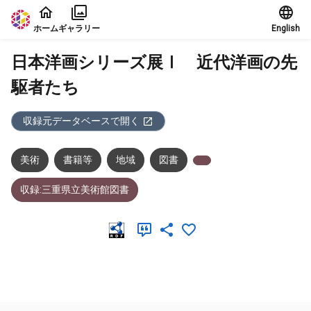
本文に飛ぶ
ホーム
ギャラリー
English
日本洋画シリーズ展Ⅰ 近代洋画の先
駆者たち
収録元データベースで開く
美術
書籍等
地域
図書
収録:三重県立美術館図書
メタデータ