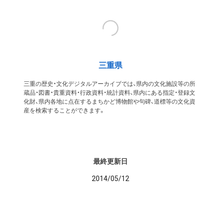
三重県
三重の歴史・文化デジタルアーカイブでは、県内の文化施設等の所
蔵品・図書・貴重資料・行政資料・統計資料、県内にある指定・登録文
化財、県内各地に点在するまちかど博物館や句碑、道標等の文化資
産を検索することができます。
最終更新日
2014/05/12