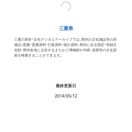
三重県
三重の歴史・文化デジタルアーカイブでは、県内の文化施設等の所
蔵品・図書・貴重資料・行政資料・統計資料、県内にある指定・登録文
化財、県内各地に点在するまちかど博物館や句碑、道標等の文化資
産を検索することができます。
最終更新日
2014/05/12