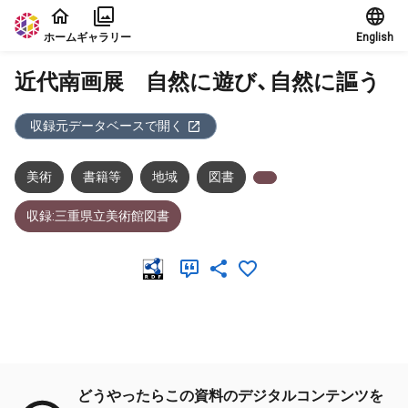
本文に飛ぶ
ホーム
ギャラリー
English
近代南画展 自然に遊び、自然に謳う
収録元データベースで開く
美術
書籍等
地域
図書
収録:三重県立美術館図書
メタデータ
どうやったらこの資料のデジタルコンテンツを