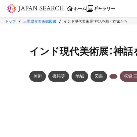
本文に飛ぶ
ホーム
ギャラリー
トップ
三重県立美術館図書
インド現代美術展：神話を紡ぐ作家たち
インド現代美術展：神話
美術
書籍等
地域
図書
収録:
メタデータ