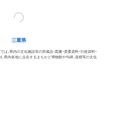
三重県
では、県内の文化施設等の所蔵品・図書・貴重資料・行政資料・
財、県内各地に点在するまちかど博物館や句碑、道標等の文化