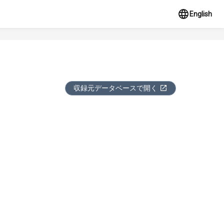
English
収録元データベースで開く