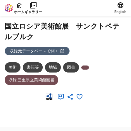
本文に飛ぶ
ホーム
ギャラリー
English
国立ロシア美術館展 サンクトペテ
ルブルク
収録元データベースで開く
美術
書籍等
地域
図書
収録:三重県立美術館図書
メタデータ