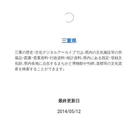
三重県
三重の歴史・文化デジタルアーカイブでは、県内の文化施設等の所
蔵品・図書・貴重資料・行政資料・統計資料、県内にある指定・登録文
化財、県内各地に点在するまちかど博物館や句碑、道標等の文化資
産を検索することができます。
最終更新日
2014/05/12