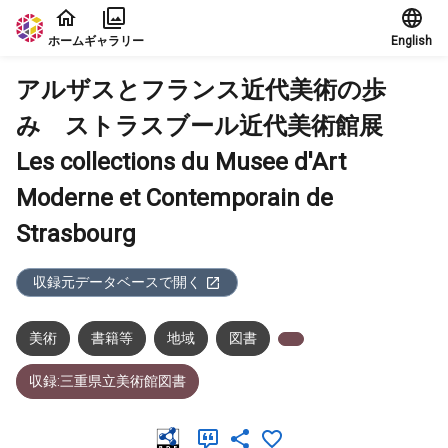
本文に飛ぶ
ホーム
ギャラリー
English
アルザスとフランス近代美術の歩
み ストラスブール近代美術館展
Les collections du Musee d'Art
Moderne et Contemporain de
Strasbourg
収録元データベースで開く
美術
書籍等
地域
図書
収録:三重県立美術館図書