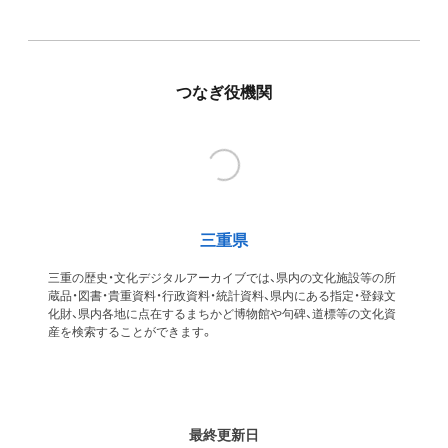
つなぎ役機関
三重県
三重の歴史・文化デジタルアーカイブでは、県内の文化施設等の所
蔵品・図書・貴重資料・行政資料・統計資料、県内にある指定・登録文
化財、県内各地に点在するまちかど博物館や句碑、道標等の文化資
産を検索することができます。
最終更新日