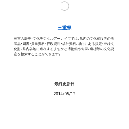
三重県
三重の歴史・文化デジタルアーカイブでは、県内の文化施設等の所
蔵品・図書・貴重資料・行政資料・統計資料、県内にある指定・登録文
化財、県内各地に点在するまちかど博物館や句碑、道標等の文化資
産を検索することができます。
最終更新日
2014/05/12