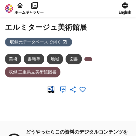
本文に飛ぶ
ホーム
ギャラリー
English
エルミタージュ美術館展
収録元データベースで開く
美術
書籍等
地域
図書
収録:三重県立美術館図書
メタデータ
どうやったらこの資料のデジタルコンテンツを