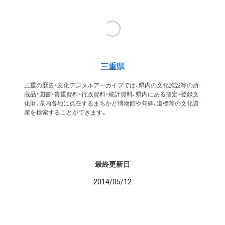
三重県
三重の歴史・文化デジタルアーカイブでは、県内の文化施設等の所
蔵品・図書・貴重資料・行政資料・統計資料、県内にある指定・登録文
化財、県内各地に点在するまちかど博物館や句碑、道標等の文化資
産を検索することができます。
最終更新日
2014/05/12