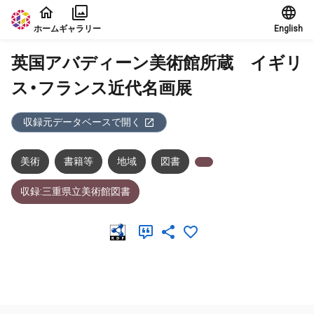
本文に飛ぶ
ホーム
ギャラリー
English
英国アバディーン美術館所蔵 イギリ
ス・フランス近代名画展
収録元データベースで開く
美術
書籍等
地域
図書
収録:三重県立美術館図書
メタデータ