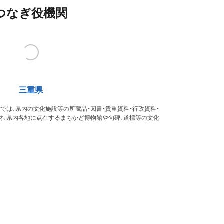
つなぎ役機関
三重県
では、県内の文化施設等の所蔵品・図書・貴重資料・行政資料・
財、県内各地に点在するまちかど博物館や句碑、道標等の文化