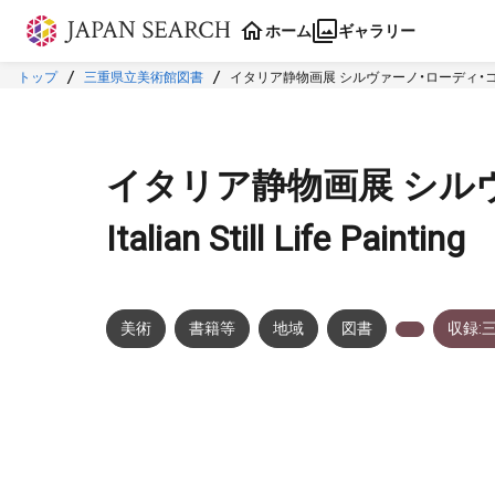
本文に飛ぶ
ホーム
ギャラリー
トップ
三重県立美術館図書
イタリア静物画展 シルヴァーノ・ローディ・コレクション I
イタリア静物画展 シル
Italian Still Life Painting
美術
書籍等
地域
図書
収録: