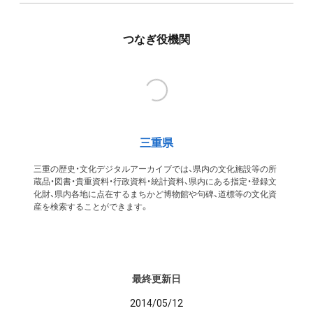
つなぎ役機関
三重県
三重の歴史・文化デジタルアーカイブでは、県内の文化施設等の所
蔵品・図書・貴重資料・行政資料・統計資料、県内にある指定・登録文
化財、県内各地に点在するまちかど博物館や句碑、道標等の文化資
産を検索することができます。
最終更新日
2014/05/12