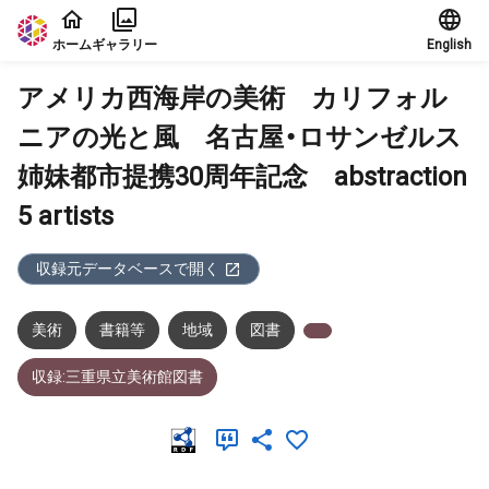
本文に飛ぶ
ホーム
ギャラリー
English
アメリカ西海岸の美術 カリフォル
ニアの光と風 名古屋・ロサンゼルス
姉妹都市提携30周年記念 abstraction
5 artists
収録元データベースで開く
美術
書籍等
地域
図書
収録:三重県立美術館図書