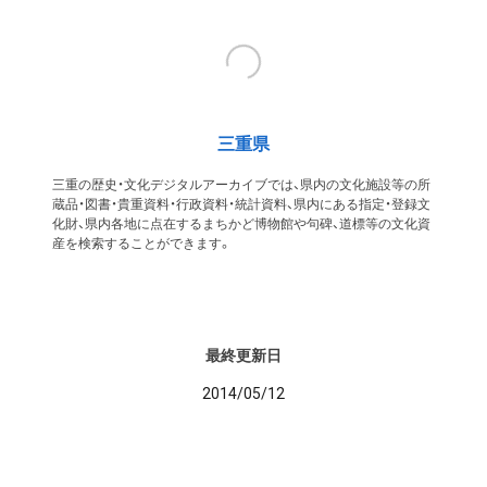
三重県
三重の歴史・文化デジタルアーカイブでは、県内の文化施設等の所
蔵品・図書・貴重資料・行政資料・統計資料、県内にある指定・登録文
化財、県内各地に点在するまちかど博物館や句碑、道標等の文化資
産を検索することができます。
最終更新日
2014/05/12