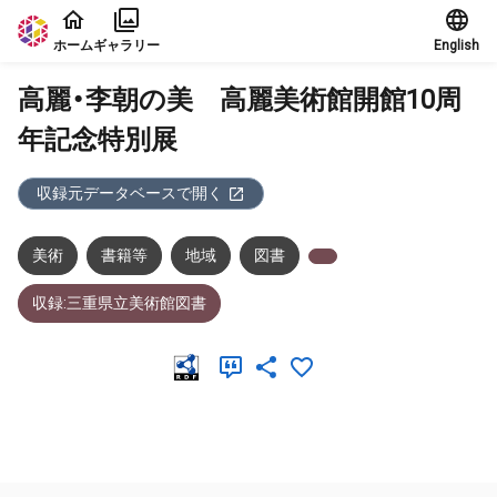
本文に飛ぶ
ホーム
ギャラリー
English
高麗・李朝の美 高麗美術館開館10周
年記念特別展
収録元データベースで開く
美術
書籍等
地域
図書
収録:三重県立美術館図書
メタデータ