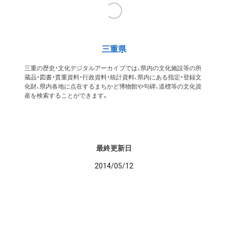
三重県
三重の歴史・文化デジタルアーカイブでは、県内の文化施設等の所
蔵品・図書・貴重資料・行政資料・統計資料、県内にある指定・登録文
化財、県内各地に点在するまちかど博物館や句碑、道標等の文化資
産を検索することができます。
最終更新日
2014/05/12