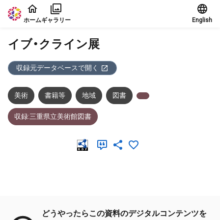
本文に飛ぶ
ホーム
ギャラリー
English
イブ・クライン展
収録元データベースで開く
美術
書籍等
地域
図書
収録:三重県立美術館図書
メタデータ
どうやったらこの資料のデジタルコンテンツを