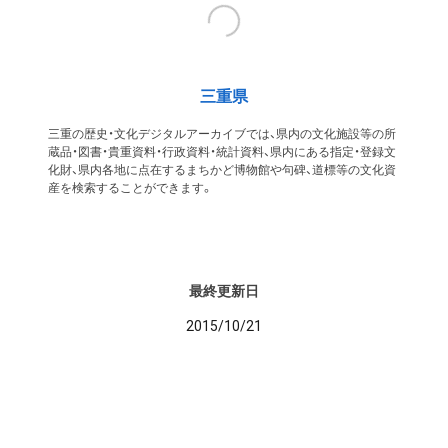
三重県
三重の歴史・文化デジタルアーカイブでは、県内の文化施設等の所
蔵品・図書・貴重資料・行政資料・統計資料、県内にある指定・登録文
化財、県内各地に点在するまちかど博物館や句碑、道標等の文化資
産を検索することができます。
最終更新日
2015/10/21