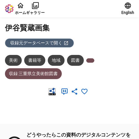
本文に飛ぶ
ホーム
ギャラリー
English
伊谷賢蔵画集
収録元データベースで開く
美術
書籍等
地域
図書
収録:三重県立美術館図書
メタデータ
どうやったらこの資料のデジタルコンテンツを