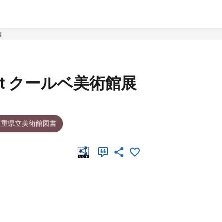
展
ourbet クールベ美術館展
三重県立美術館図書