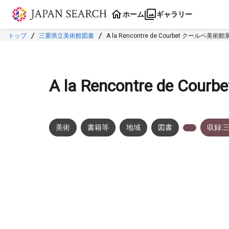
本文に飛ぶ
ホーム
ギャラリー
トップ
三重県立美術館図書
A la Rencontre de Courbet クールベ美術館
A la Rencontre de C
美術
書籍等
地域
図書
収録:
メタデータ