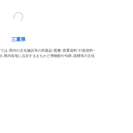
三重県
では、県内の文化施設等の所蔵品・図書・貴重資料・行政資料・
財、県内各地に点在するまちかど博物館や句碑、道標等の文化