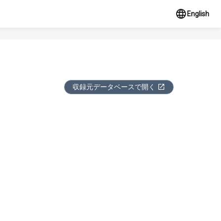
English
収録元データベースで開く