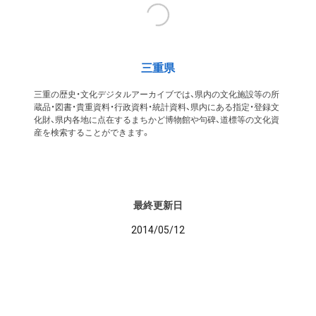
三重県
三重の歴史・文化デジタルアーカイブでは、県内の文化施設等の所
蔵品・図書・貴重資料・行政資料・統計資料、県内にある指定・登録文
化財、県内各地に点在するまちかど博物館や句碑、道標等の文化資
産を検索することができます。
最終更新日
2014/05/12