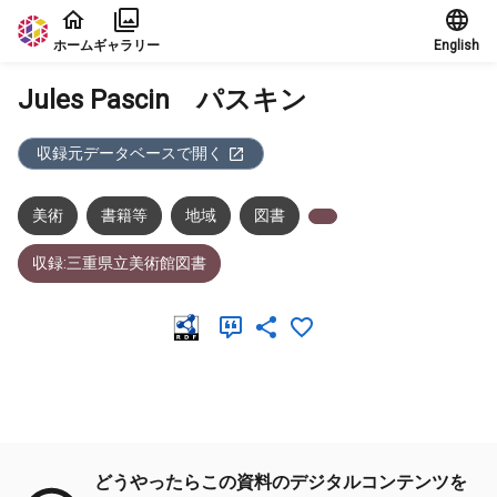
本文に飛ぶ
ホーム
ギャラリー
English
Jules Pascin パスキン
収録元データベースで開く
美術
書籍等
地域
図書
収録:三重県立美術館図書
メタデータ
どうやったらこの資料のデジタルコンテンツを