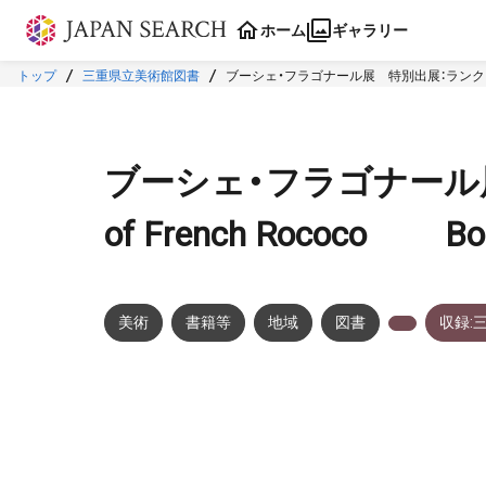
本文に飛ぶ
ホーム
ギャラリー
トップ
三重県立美術館図書
ブーシェ・フラゴナール展 特別出展：ランクレ Three M
ブーシェ・フラゴナール展 
of French Rococo Bouc
美術
書籍等
地域
図書
収録: