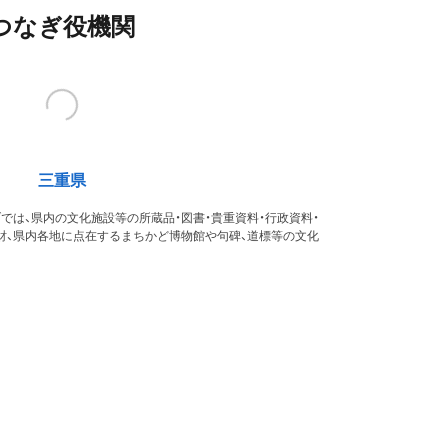
つなぎ役機関
三重県
では、県内の文化施設等の所蔵品・図書・貴重資料・行政資料・
財、県内各地に点在するまちかど博物館や句碑、道標等の文化