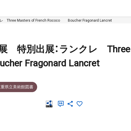
asters of French Rococo Boucher Fragonard Lancret
特別出展：ランクレ Three Ma
her Fragonard Lancret
三重県立美術館図書