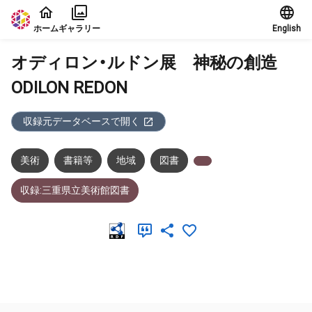
本文に飛ぶ
ホーム
ギャラリー
English
オディロン・ルドン展 神秘の創造
ODILON REDON
収録元データベースで開く
美術
書籍等
地域
図書
収録:三重県立美術館図書
メタデータ