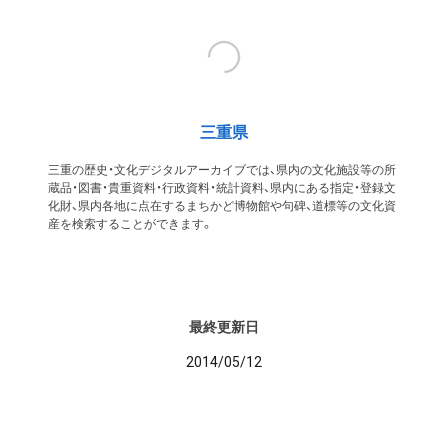
三重県
三重の歴史・文化デジタルアーカイブでは、県内の文化施設等の所
蔵品・図書・貴重資料・行政資料・統計資料、県内にある指定・登録文
化財、県内各地に点在するまちかど博物館や句碑、道標等の文化資
産を検索することができます。
最終更新日
2014/05/12