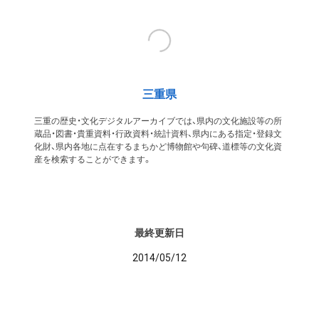
三重県
三重の歴史・文化デジタルアーカイブでは、県内の文化施設等の所
蔵品・図書・貴重資料・行政資料・統計資料、県内にある指定・登録文
化財、県内各地に点在するまちかど博物館や句碑、道標等の文化資
産を検索することができます。
最終更新日
2014/05/12