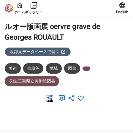
本文に飛ぶ
ホーム
ギャラリー
English
ルオー版画展 oervre grave de
Georges ROUAULT
収録元データベースで開く
美術
書籍等
地域
図書
収録:三重県立美術館図書
メタデータ