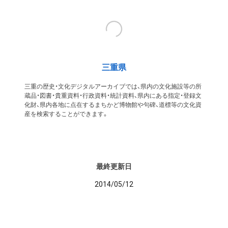
三重県
三重の歴史・文化デジタルアーカイブでは、県内の文化施設等の所
蔵品・図書・貴重資料・行政資料・統計資料、県内にある指定・登録文
化財、県内各地に点在するまちかど博物館や句碑、道標等の文化資
産を検索することができます。
最終更新日
2014/05/12