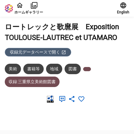
本文に飛ぶ
ホーム
ギャラリー
English
ロートレックと歌麿展 Exposition
TOULOUSE-LAUTREC et UTAMARO
収録元データベースで開く
美術
書籍等
地域
図書
収録:三重県立美術館図書
メタデータ