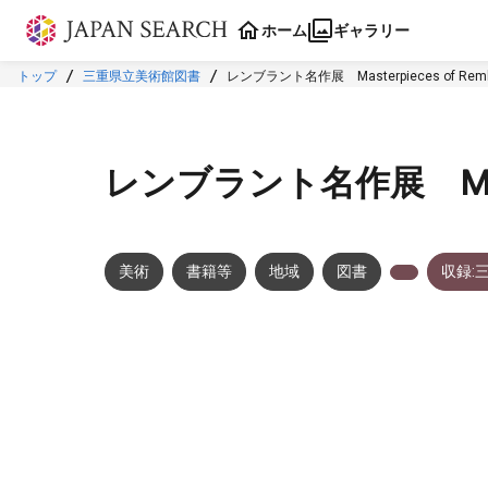
本文に飛ぶ
ホーム
ギャラリー
トップ
三重県立美術館図書
レンブラント名作展 Masterpieces of Remb
レンブラント名作展 Masterp
美術
書籍等
地域
図書
収録:
メタデータ