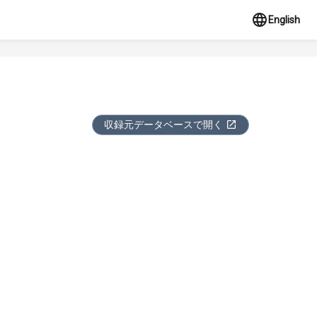
English
収録元データベースで開く