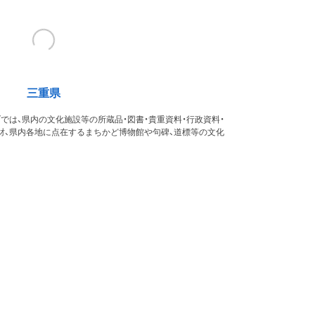
三重県
では、県内の文化施設等の所蔵品・図書・貴重資料・行政資料・
財、県内各地に点在するまちかど博物館や句碑、道標等の文化