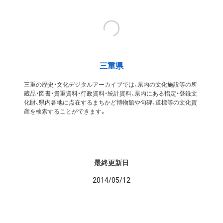
三重県
三重の歴史・文化デジタルアーカイブでは、県内の文化施設等の所
蔵品・図書・貴重資料・行政資料・統計資料、県内にある指定・登録文
化財、県内各地に点在するまちかど博物館や句碑、道標等の文化資
産を検索することができます。
最終更新日
2014/05/12