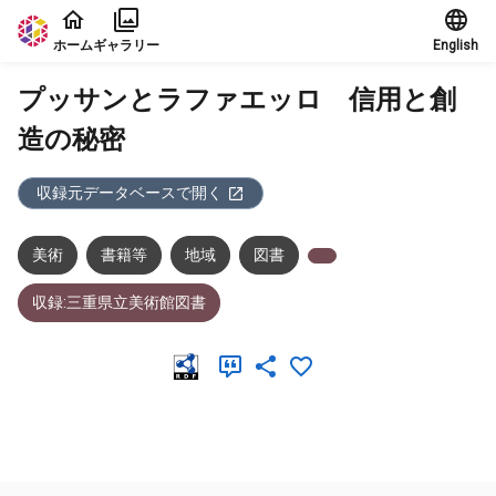
本文に飛ぶ
ホーム
ギャラリー
English
プッサンとラファエッロ 信用と創
造の秘密
収録元データベースで開く
美術
書籍等
地域
図書
収録:三重県立美術館図書
メタデータ