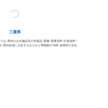
三重県
では、県内の文化施設等の所蔵品・図書・貴重資料・行政資料・
財、県内各地に点在するまちかど博物館や句碑、道標等の文化