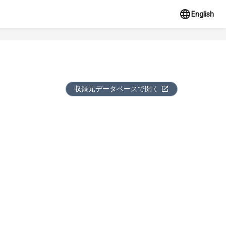
English
収録元データベースで開く