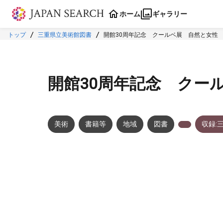
本文に飛ぶ
ホーム
ギャラリー
トップ
三重県立美術館図書
開館30周年記念 クールベ展 自然と女性
開館30周年記念 クー
美術
書籍等
地域
図書
収録:
メタデータ