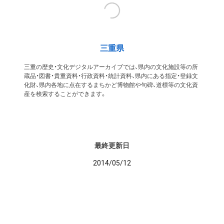
三重県
三重の歴史・文化デジタルアーカイブでは、県内の文化施設等の所
蔵品・図書・貴重資料・行政資料・統計資料、県内にある指定・登録文
化財、県内各地に点在するまちかど博物館や句碑、道標等の文化資
産を検索することができます。
最終更新日
2014/05/12