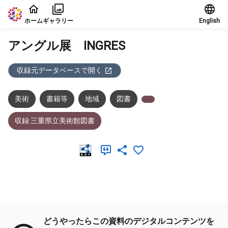
本文に飛ぶ
ホーム
ギャラリー
English
アングル展 INGRES
収録元データベースで開く
美術
書籍等
地域
図書
収録:三重県立美術館図書
メタデータ
どうやったらこの資料のデジタルコンテンツを