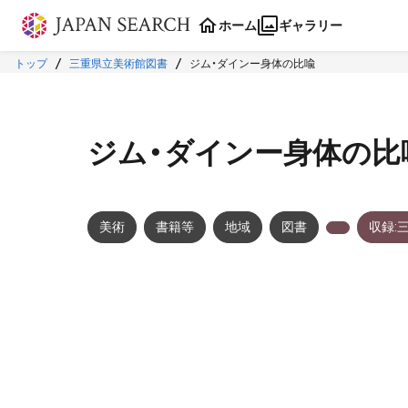
本文に飛ぶ
ホーム
ギャラリー
トップ
三重県立美術館図書
ジム・ダインー身体の比喩
ジム・ダインー身体の比
美術
書籍等
地域
図書
収録:
メタデータ