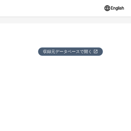
English
収録元データベースで開く