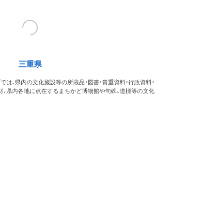
三重県
では、県内の文化施設等の所蔵品・図書・貴重資料・行政資料・
財、県内各地に点在するまちかど博物館や句碑、道標等の文化