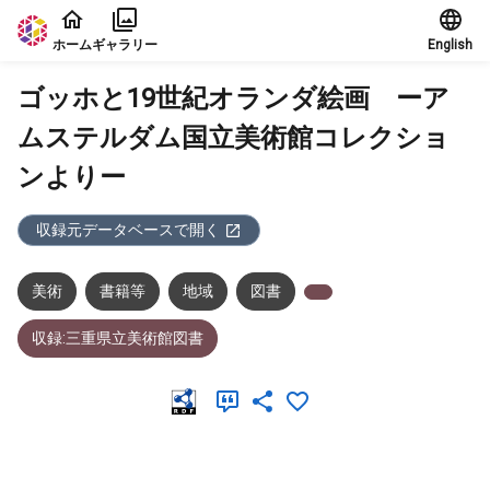
本文に飛ぶ
ホーム
ギャラリー
English
ゴッホと19世紀オランダ絵画 ーア
ムステルダム国立美術館コレクショ
ンよりー
収録元データベースで開く
美術
書籍等
地域
図書
収録:三重県立美術館図書