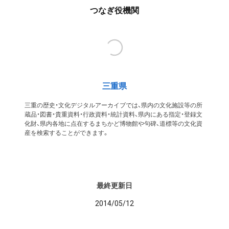
つなぎ役機関
三重県
三重の歴史・文化デジタルアーカイブでは、県内の文化施設等の所
蔵品・図書・貴重資料・行政資料・統計資料、県内にある指定・登録文
化財、県内各地に点在するまちかど博物館や句碑、道標等の文化資
産を検索することができます。
最終更新日
2014/05/12