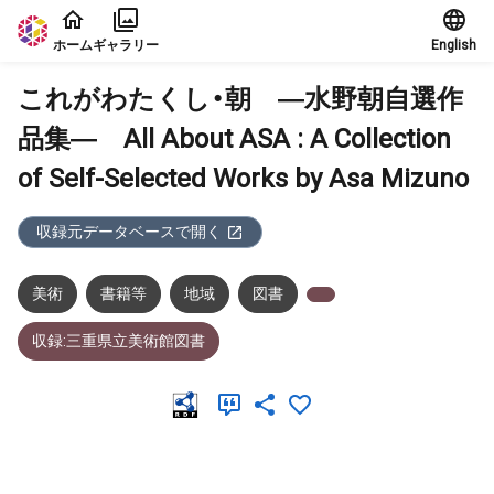
本文に飛ぶ
ホーム
ギャラリー
English
これがわたくし・朝 ―水野朝自選作
品集― All About ASA : A Collection
of Self-Selected Works by Asa Mizuno
収録元データベースで開く
美術
書籍等
地域
図書
収録:三重県立美術館図書