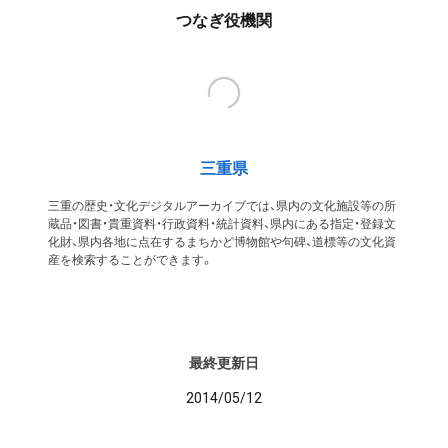
つなぎ役機関
三重県
三重の歴史・文化デジタルアーカイブでは、県内の文化施設等の所
蔵品・図書・貴重資料・行政資料・統計資料、県内にある指定・登録文
化財、県内各地に点在するまちかど博物館や句碑、道標等の文化資
産を検索することができます。
最終更新日
2014/05/12