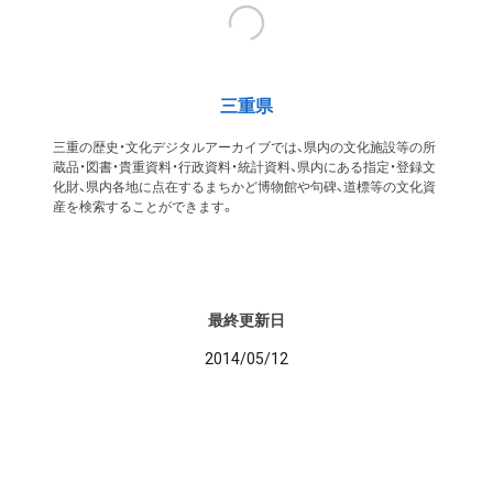
三重県
三重の歴史・文化デジタルアーカイブでは、県内の文化施設等の所
蔵品・図書・貴重資料・行政資料・統計資料、県内にある指定・登録文
化財、県内各地に点在するまちかど博物館や句碑、道標等の文化資
産を検索することができます。
最終更新日
2014/05/12