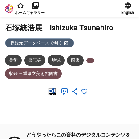
本文に飛ぶ
ホーム
ギャラリー
English
石塚統浩展 Ishizuka Tsunahiro
収録元データベースで開く
美術
書籍等
地域
図書
収録:三重県立美術館図書
メタデータ
どうやったらこの資料のデジタルコンテンツを